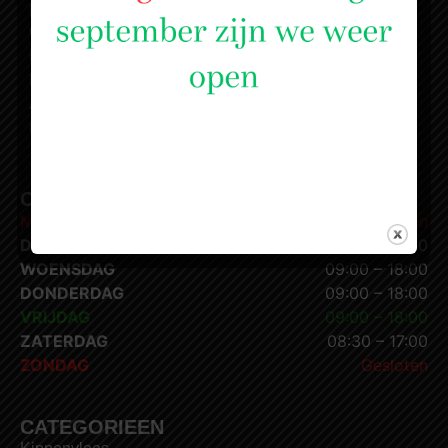
MENU
Over ons
Halal
Barfvlees
Assortiment
Privacyverklaring
OPENINGSTIJDEN
MAANDAG
Gesloten
DINSDAG
09:00 – 18:00
WOENSDAG
09:00 – 18:00
DONDERDAG
09:00 – 18:00
VRIJDAG
09:00 – 18:00
ZATERDAG
08:30 – 17:00
ZONDAG
Gesloten
CATEGORIEEN