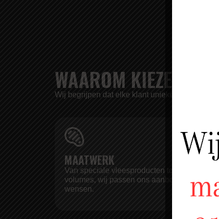
WAAROM KIEZEN VOO
Wij begrijpen dat elke klant unieke behoeften h
MAATWERK
Van speciale vleesproducten tot grote
volumes, wij passen ons aanbod aan op uw
wensen.