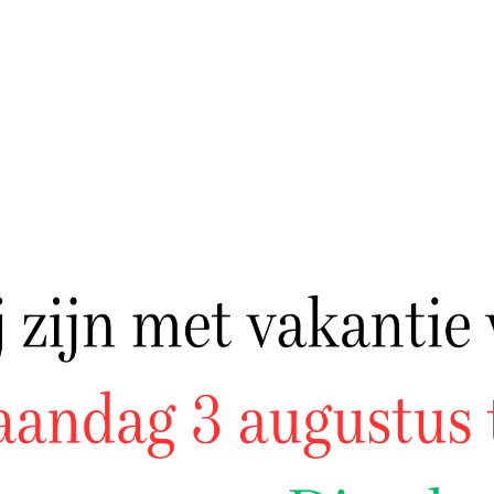
R ONZE HALAL GROOTHAND
eeft. Daarom bieden wij:
UITSTEKENDE SERVICE
HA
Onze toegewijde medewerkers staan altijd
Doo
klaar om uw vragen te beantwoorden en u te
kwa
adviseren.
waa