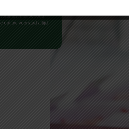
et een halal menu.
iediensten.
e volumes, met behoud
ie dat uw voorraad altijd