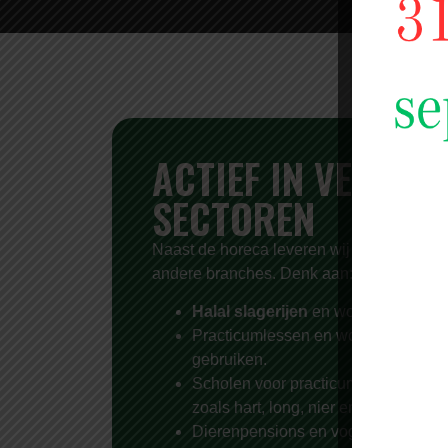
ACTIEF IN VERSCH
SECTOREN
Naast de horeca leveren wij halal vlees 
andere branches. Denk aan:
Halal slagerijen
en worstmakerijen.
Practicumlessen en workshopcentra 
gebruiken.
Scholen voor practicumlessen biolo
zoals hart, long, nier en hersenen.
Dierenpensions en vogelopvangcent