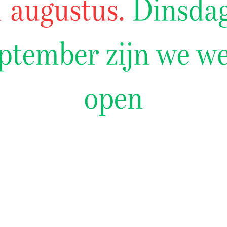
ILLENDE
en producten aan diverse
die halal vlees
gie. Veelal organen
ra.