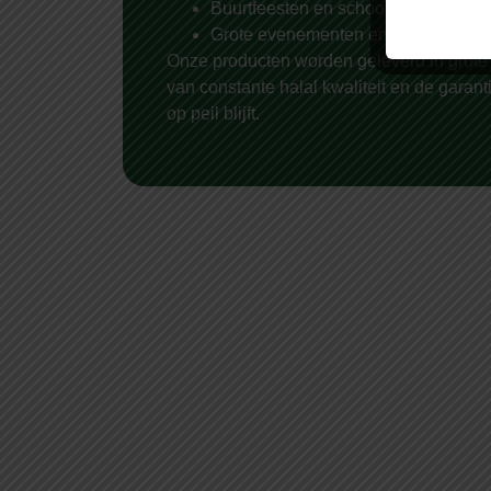
Buurtfeesten en schoolbarbecues m
Grote evenementen en halal product
Onze producten worden geleverd in grot
van constante halal kwaliteit en de garant
op peil blijft.