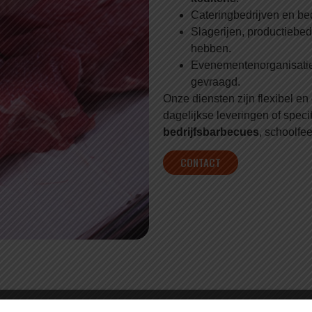
Cateringbedrijven en bed
Slagerijen, productiebed
hebben.
Evenementenorganisaties
gevraagd.
Onze diensten zijn flexibel en
dagelijkse leveringen of spe
bedrijfsbarbecues
, schoolfe
CONTACT