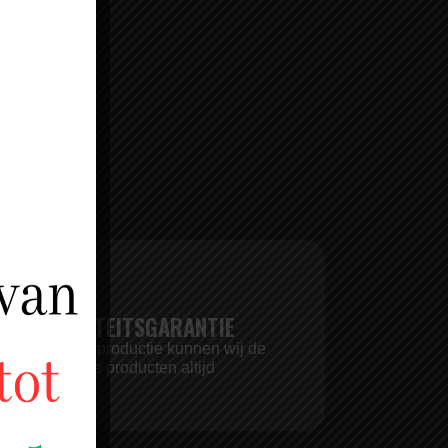
EL?
LAL KWALITEITSGARANTIE
r eigen halal productie kunnen wij de
liteit van onze producten altijd
rborgen.