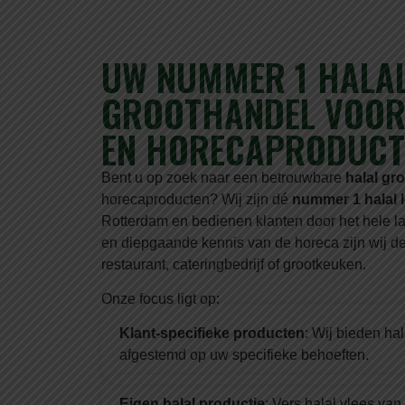
UW NUMMER 1 HALA
GROOTHANDEL VOOR 
EN HORECAPRODUCT
Bent u op zoek naar een betrouwbare
halal gr
horecaproducten? Wij zijn dé
nummer 1 halal 
Rotterdam en bedienen klanten door het hele la
en diepgaande kennis van de horeca zijn wij de
restaurant, cateringbedrijf of grootkeuken.
Onze focus ligt op:
Klant-specifieke producten
: Wij bieden ha
afgestemd op uw specifieke behoeften.
Eigen halal productie
: Vers halal vlees van