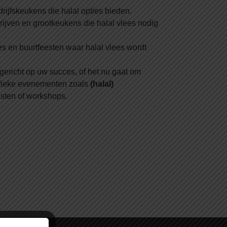
rijfskeukens die halal opties bieden.
rijven en grootkeukens die halal vlees nodig
 en buurtfeesten waar halal vlees wordt
 gericht op uw succes, of het nu gaat om
cifieke evenementen zoals
(halal)
esten of workshops.