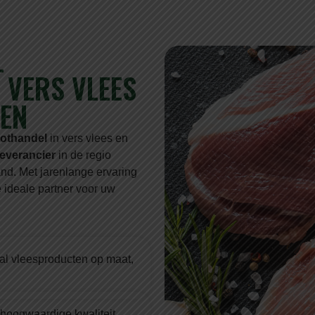
L
VERS VLEES
EN
oothandel
in vers vlees en
leverancier
in de regio
nd. Met jarenlange ervaring
 ideale partner voor uw
lal vleesproducten op maat,
 hoogwaardige kwaliteit,