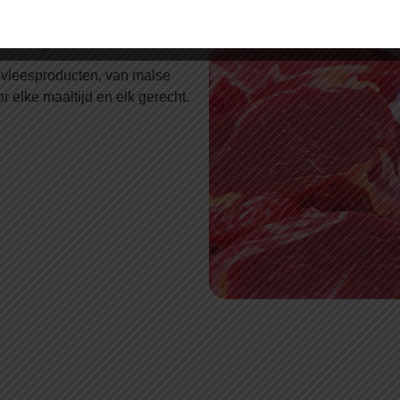
an de hoogste eisen op het
ficering.
ndvleesproducten, van malse
r elke maaltijd en elk gerecht.