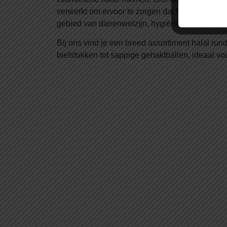
verwerkt om ervoor te zorgen dat het voldoet a
gebied van dierenwelzijn, hygiëne en halal-certi
Bij ons vind je een breed assortiment halal ru
biefstukken tot sappige gehaktballen, ideaal voo