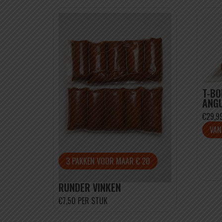
T-BO
ANGU
€29,9
VAN
3 PAKKEN VOOR MAAR € 20
RUNDER VINKEN
€7,50 PER STUK