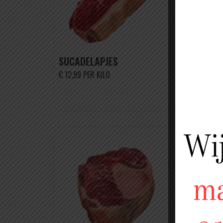
SUCADELAPJES
RUND
€ 12,99 PER KILO
€ 12,9