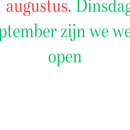
ER BIEFSTUK
RUNDER SOEPVLEES (ST
9 PER KILO
€ 13,49 PER KILO
R ONS HALAL
dt de perfecte balans tussen
rijk is voor onze klanten om
ok voldoet aan de strenge
 zorgvuldig geselecteerd en