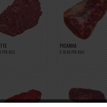
TTE
PICANHA
9 PER KILO
€ 16.99 PER KILO