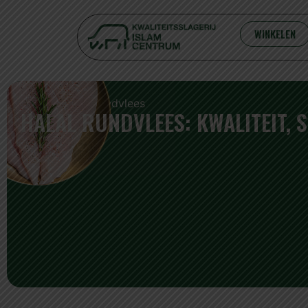
WINKELEN
Home
/ Halal Rundvlees
HALAL RUNDVLEES: KWALITEIT,