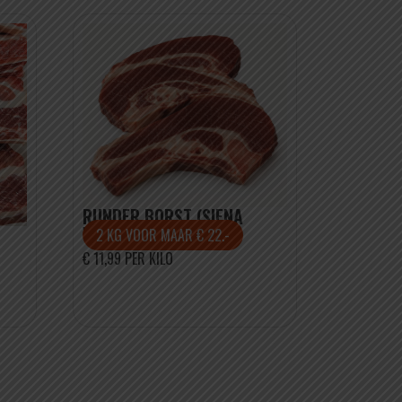
RUNDER BORST (SIENA
VLEES)
2 KG VOOR MAAR € 22.-
€ 11,99 PER KILO