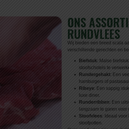
ONS ASSORT
RUNDVLEES
Wij bieden een breed scala aa
verschillende gerechten en b
Biefstuk
: Malse biefstuk
stoofschotels te verwerk
Rundergehakt
: Een vee
hamburgers of pastasau
Ribeye
: Een sappig stuk
luxe diner.
Runderribben
: Een uit
langzaam te garen voor e
Stoofvlees
: Ideaal voo
stoofpotten.