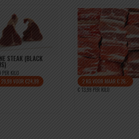
NE STEAK (BLACK
S)
9 PER KILO
RUNDER SHORT RIBS
 29,99 VOOR €24,99
2 KG VOOR MAAR € 26.-
€ 13,99 PER KILO