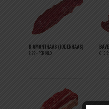
DIAMANTHAAS (JODENHAAS)
BAVE
€ 22.- PER KILO
€ 18.9