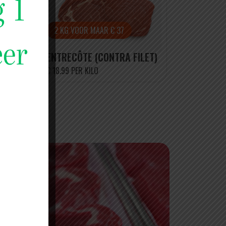
OBÁ)
2 KG VOOR MAAR € 37
ENTRECÔTE (CONTRA FILET)
€ 18.99 PER KILO