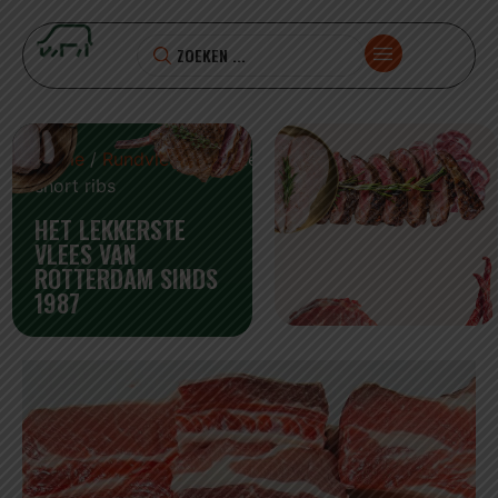
Home
/
Rundvlees
/ Runder
short ribs
HET LEKKERSTE
VLEES VAN
ROTTERDAM SINDS
1987