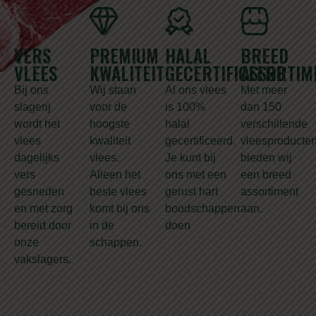
VERS
PREMIUM
HALAL
BREED
VLEES
KWALITEIT
GECERTIFICEERD
ASSORTIM
Bij ons
Wij staan
Al ons vlees
Met meer
slagerij
voor de
is 100%
dan 150
wordt het
hoogste
halal
verschillende
vlees
kwaliteit
gecertificeerd.
vleesproducte
dagelijks
vlees.
Je kunt bij
bieden wij
vers
Alleen het
ons met een
een breed
gesneden
beste vlees
gerust hart
assortiment
en met zorg
komt bij ons
boodschappen
aan.
bereid door
in de
doen
onze
schappen.
vakslagers.