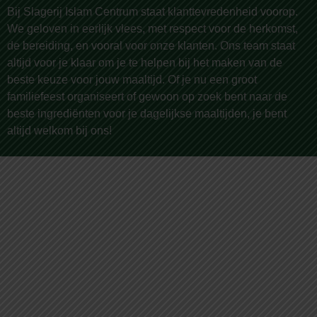
Bij Slagerij Islam Centrum staat klanttevredenheid voorop.
We geloven in eerlijk vlees, met respect voor de herkomst,
de bereiding, en vooral voor onze klanten. Ons team staat
altijd voor je klaar om je te helpen bij het maken van de
beste keuze voor jouw maaltijd. Of je nu een groot
familiefeest organiseert of gewoon op zoek bent naar de
beste ingrediënten voor je dagelijkse maaltijden, je bent
altijd welkom bij ons!