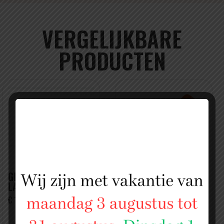
VERGELIJKBARE
PRODUCTEN
GEMARINEERDE
KALFSWORSTJES
LAMSSATÉ
(MERQUEZ)
€ 18,99 PER KILO
€ 11,99 PER KILO