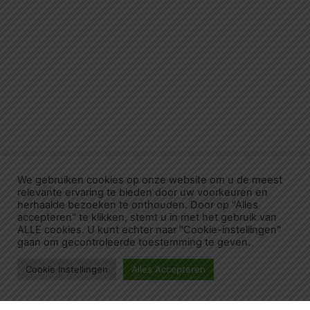
We gebruiken cookies op onze website om u de meest
relevante ervaring te bieden door uw voorkeuren en
herhaalde bezoeken te onthouden. Door op "Alles
accepteren" te klikken, stemt u in met het gebruik van
ALLE cookies. U kunt echter naar "Cookie-instellingen"
gaan om gecontroleerde toestemming te geven.
Cookie Instellingen
Alles Accepteren