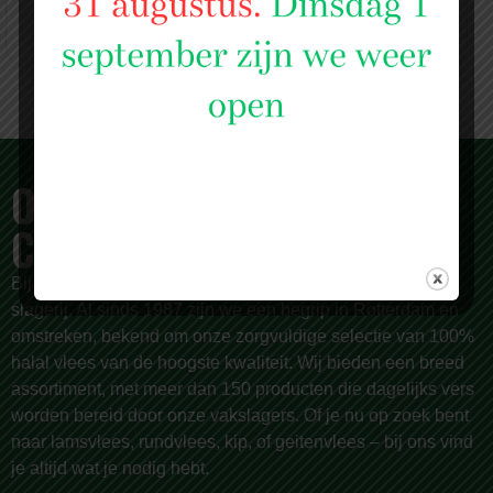
OVER SLAGERIJ ISLAM
CENTRUM
Bij
Slagerij Islam Centrum
zijn we meer dan alleen een
slagerij. Al sinds 1987 zijn we een begrip in Rotterdam en
omstreken, bekend om onze zorgvuldige selectie van 100%
halal vlees van de hoogste kwaliteit. Wij bieden een breed
assortiment, met meer dan 150 producten die dagelijks vers
worden bereid door onze vakslagers. Of je nu op zoek bent
naar lamsvlees, rundvlees, kip, of geitenvlees – bij ons vind
je altijd wat je nodig hebt.