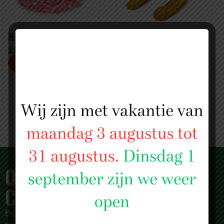
H.O.H-GEHAKT
PITTIGE
KIPWORSTJES
9,99 PER KILO
€ 10,50 PER KILO
2 KG VOOR MAAR € 19
OVER SLAGERIJ ISLAM
CENTRUM
Bij
Slagerij Islam Centrum
zijn we meer dan alleen een