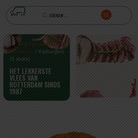
Home
/
Panklare
Producten
/ Kipburgers
(5 stuks)
HET LEKKERSTE
VLEES VAN
ROTTERDAM SINDS
1987