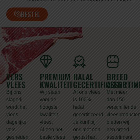
BESTEL
VERS
PREMIUM
HALAL
BREED
VLEES
KWALITEIT
GECERTIFICEERD
ASSORTIM
Bij ons
Wij staan
Al ons vlees
Met meer
slagerij
voor de
is 100%
dan 150
wordt het
hoogste
halal
verschillende
vlees
kwaliteit
gecertificeerd.
vleesproducte
dagelijks
vlees.
Je kunt bij
bieden wij
vers
Alleen het
ons met een
een breed
gesneden
beste vlees
gerust hart
assortiment