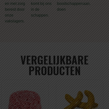
en met zorg
komt bij ons
boodschappen
aan.
bereid door
in de
doen
onze
schappen.
vakslagers.
VERGELIJKBARE
PRODUCTEN