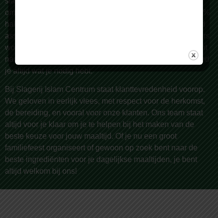
slagerij. Al sinds 1987 zijn we een begrip in Rotterdam en
omstreken, bekend om onze zorgvuldige selectie van 100%
halal vlees van de hoogste kwaliteit. Wij bieden een breed
assortiment, met meer dan 150 producten die dagelijks vers
worden bereid door onze vakslagers. Of je nu op zoek bent
naar lamsvlees, rundvlees, kip, of geitenvlees – bij ons vind
je altijd wat je nodig hebt.
Bij Slagerij Islam Centrum staat klanttevredenheid voorop.
We geloven in eerlijk vlees, met respect voor de herkomst,
de bereiding, en vooral voor onze klanten. Ons team staat
altijd voor je klaar om je te helpen bij het maken van de
beste keuze voor jouw maaltijd. Of je nu een groot
familiefeest organiseert of gewoon op zoek bent naar de
beste ingrediënten voor je dagelijkse maaltijden, je bent
altijd welkom bij ons!