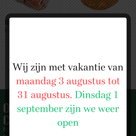
RUNDERHART
KIPBURGERS (5
STUKS)
€ 4,99 PER KILO
€ 5,99 PER PAKJE
OVER SLAGERIJ ISLAM
CENTRUM
Bij
Slagerij Islam Centrum
zijn we meer dan alleen een