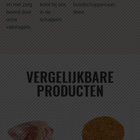
en met zorg
komt bij ons
boodschappen
aan.
bereid door
in de
doen
onze
schappen.
vakslagers.
VERGELIJKBARE
PRODUCTEN