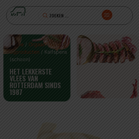
Home
/
Orgaan en
Bijproducten
/ Kalfspens
(schoon)
HET LEKKERSTE
VLEES VAN
ROTTERDAM SINDS
1987