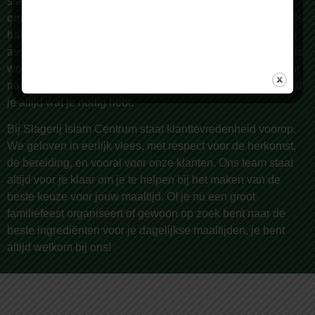
slagerij. Al sinds 1987 zijn we een begrip in Rotterdam en
omstreken, bekend om onze zorgvuldige selectie van 100%
halal vlees van de hoogste kwaliteit. Wij bieden een breed
assortiment, met meer dan 150 producten die dagelijks vers
worden bereid door onze vakslagers. Of je nu op zoek bent
naar lamsvlees, rundvlees, kip, of geitenvlees – bij ons vind
je altijd wat je nodig hebt.
Bij Slagerij Islam Centrum staat klanttevredenheid voorop.
We geloven in eerlijk vlees, met respect voor de herkomst,
de bereiding, en vooral voor onze klanten. Ons team staat
altijd voor je klaar om je te helpen bij het maken van de
beste keuze voor jouw maaltijd. Of je nu een groot
familiefeest organiseert of gewoon op zoek bent naar de
beste ingrediënten voor je dagelijkse maaltijden, je bent
altijd welkom bij ons!