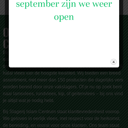
OVER SLAGERIJ ISLAM
CENTRUM
Bij
Slagerij Islam Centrum
zijn we meer dan alleen een
slagerij. Al sinds 1987 zijn we een begrip in Rotterdam en
omstreken, bekend om onze zorgvuldige selectie van 100%
halal vlees van de hoogste kwaliteit. Wij bieden een breed
assortiment, met meer dan 150 producten die dagelijks vers
worden bereid door onze vakslagers. Of je nu op zoek bent
naar lamsvlees, rundvlees, kip, of geitenvlees – bij ons vind
je altijd wat je nodig hebt.
Bij Slagerij Islam Centrum staat klanttevredenheid voorop.
We geloven in eerlijk vlees, met respect voor de herkomst,
de bereiding, en vooral voor onze klanten. Ons team staat