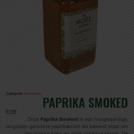
Categorie
Specerijen
PAPRIKA SMOKED
€3,99
Onze
Paprika Smoked
is een hoogwaardige,
langzaam gerookte paprikakruid die bekend staat om
zijn intense kleur en volle, rokerige smaak. De