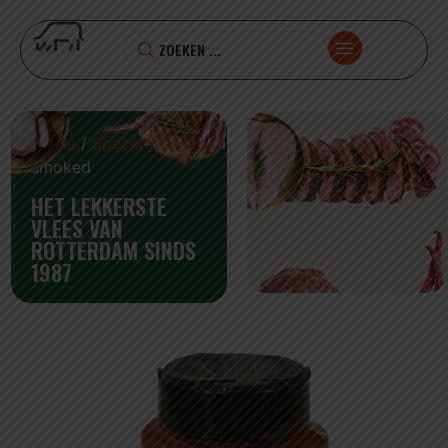
Home
/
Specerijen
/ paprika
smoked
HET LEKKERSTE
VLEES VAN
ROTTERDAM SINDS
1987