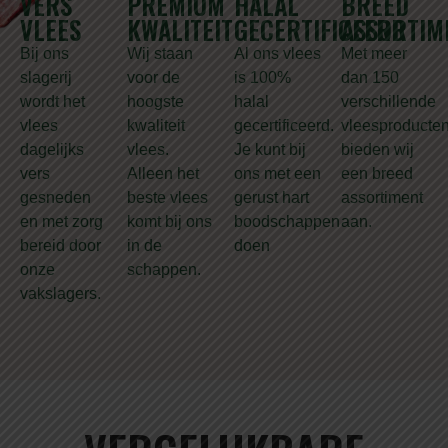
VERS
PREMIUM
HALAL
BREED
VLEES
KWALITEIT
GECERTIFICEERD
ASSORTIM
Bij ons
Wij staan
Al ons vlees
Met meer
slagerij
voor de
is 100%
dan 150
wordt het
hoogste
halal
verschillende
vlees
kwaliteit
gecertificeerd.
vleesproducte
dagelijks
vlees.
Je kunt bij
bieden wij
vers
Alleen het
ons met een
een breed
gesneden
beste vlees
gerust hart
assortiment
en met zorg
komt bij ons
boodschappen
aan.
bereid door
in de
doen
onze
schappen.
vakslagers.