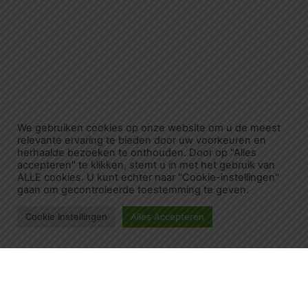
We gebruiken cookies op onze website om u de meest
relevante ervaring te bieden door uw voorkeuren en
herhaalde bezoeken te onthouden. Door op "Alles
accepteren" te klikken, stemt u in met het gebruik van
ALLE cookies. U kunt echter naar "Cookie-instellingen"
gaan om gecontroleerde toestemming te geven.
Cookie Instellingen
Alles Accepteren