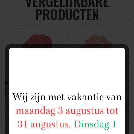
VERGELIJKBARE
PRODUCTEN
RUNDER ROSBIEF
KIPPENVELLEN
(CHICKEN SKIN)
€ 15,99 PER KILO
€ 2,50 PER KILO