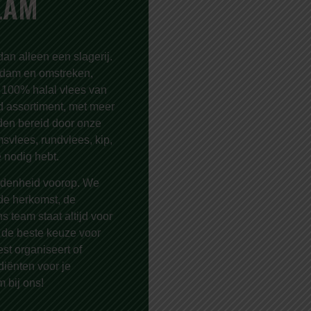
LAM
an alleen een slagerij.
erdam en omstreken,
 100% halal vlees van
d assortiment, met meer
den bereid door onze
svlees, rundvlees, kip,
e nodig hebt.
redenheid voorop. We
 de herkomst, de
s team staat altijd voor
n de beste keuze voor
est organiseert of
iënten voor je
m bij ons!