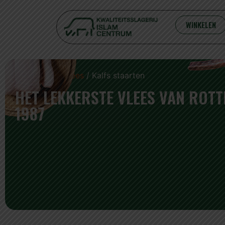
WINKELEN
Home
/
Kalfsvlees
/ Kalfs staarten
HET LEKKERSTE VLEES VAN ROT
1987