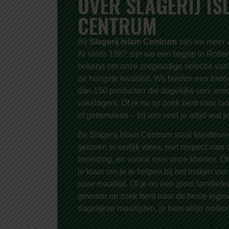
OVER SLAGERIJ IS
CENTRUM
Bij
Slagerij Islam Centrum
zijn we meer d
Al sinds 1987 zijn we een begrip in Rott
bekend om onze zorgvuldige selectie van
de hoogste kwaliteit. Wij bieden een bree
dan 150 producten die dagelijks vers wor
vakslagers. Of je nu op zoek bent naar lam
of geitenvlees – bij ons vind je altijd wat j
Bij Slagerij Islam Centrum staat klanttev
geloven in eerlijk vlees, met respect voor
bereiding, en vooral voor onze klanten. On
je klaar om je te helpen bij het maken va
jouw maaltijd. Of je nu een groot familiefe
gewoon op zoek bent naar de beste ingred
dagelijkse maaltijden, je bent altijd welko