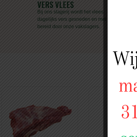
VERS VLEES
PRE
Bij ons slagerij wordt het vlees
Wij st
dagelijks vers gesneden en met zorg
vlees.
bereid door onze vakslagers.
bij on
V