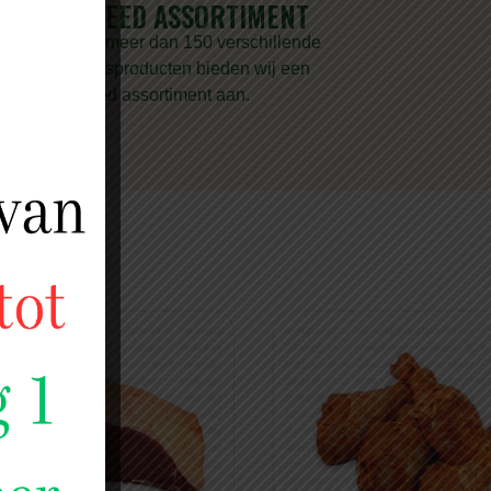
ERD
BREED ASSORTIMENT
Met meer dan 150 verschillende
 met
vleesproducten bieden wij een
n doen
breed assortiment aan.
EN