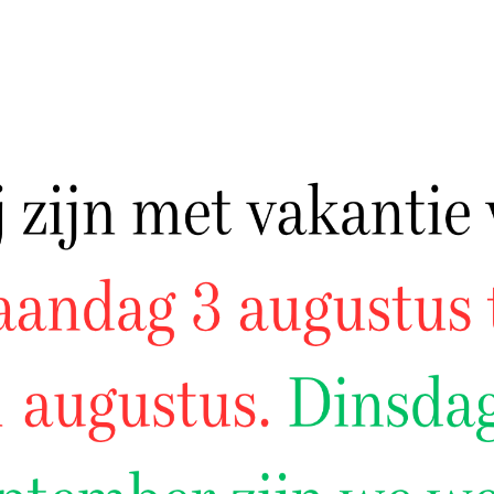
MIUM KWALITEIT
HALAL GECERTIFICE
aan voor de hoogste kwaliteit
Al ons vlees is 100% halal
 Alleen het beste vlees komt
gecertificeerd. Je kunt bij ons
s in de schappen.
een gerust hart boodschappe
ERGELIJKBARE PRODUCT