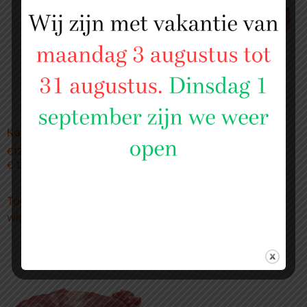
Kalfs staarten
Kalfshaas
€
12,99
€
29,99
€ 12,99 per kilo
€ 29,99 per kilo
Toevoegen aan
Toevoegen aan
winkelwagen
winkelwagen