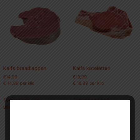
Kalfs braadlappen
Kalfs koteletten
€
14,99
€
18,99
€ 14,99 per kilo
€ 18,99 per kilo
Toevoegen aan
Toevoegen aan
winkelwagen
winkelwagen