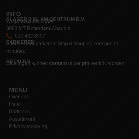
INFO
SLAGERIJ ISLAM CENTRUM B.V.
Wolphaertsbocht 224
3083 MT Rotterdam-Charlois
010 482 8997
PARKEREN
Voor de deur parkeren: Stop & Shop 20 cent per 30
minuten.
BETALEN
Betalingen kunnen
contant
of per
pin
verricht worden.
MENU
Over ons
Halal
Barfvlees
Assortiment
Privacyverklaring