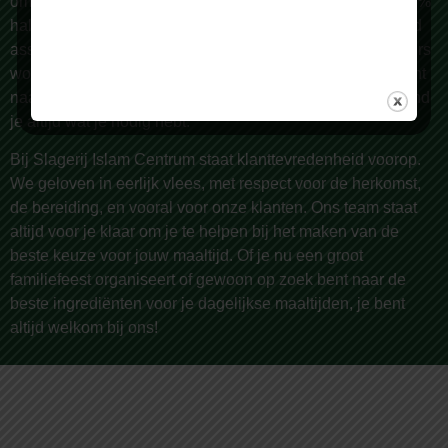
omstreken, bekend om onze zorgvuldige selectie van 100%
halal vlees van de hoogste kwaliteit. Wij bieden een breed
assortiment, met meer dan 150 producten die dagelijks vers
worden bereid door onze vakslagers. Of je nu op zoek bent
naar lamsvlees, rundvlees, kip, of geitenvlees – bij ons vind
je altijd wat je nodig hebt.
Bij Slagerij Islam Centrum staat klanttevredenheid voorop.
We geloven in eerlijk vlees, met respect voor de herkomst,
de bereiding, en vooral voor onze klanten. Ons team staat
altijd voor je klaar om je te helpen bij het maken van de
beste keuze voor jouw maaltijd. Of je nu een groot
familiefeest organiseert of gewoon op zoek bent naar de
beste ingrediënten voor je dagelijkse maaltijden, je bent
altijd welkom bij ons!