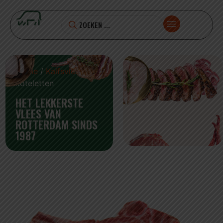
Home
/
Kalfsvlees
/ Kalfs
koteletten
HET LEKKERSTE
VLEES VAN
ROTTERDAM SINDS
1987