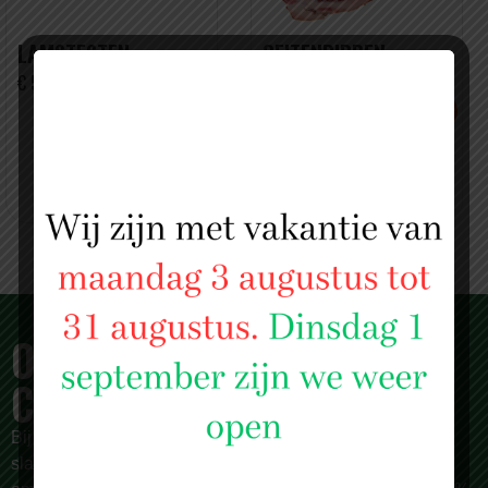
LAMSTESTEN
GEITENRIBBEN
€ 5,99 PER KILO
€ 4,99 PER KILO
10 KG VOOR MAAR € 40
OVER SLAGERIJ ISLAM
CENTRUM
Bij
Slagerij Islam Centrum
zijn we meer dan alleen een
slagerij. Al sinds 1987 zijn we een begrip in Rotterdam en