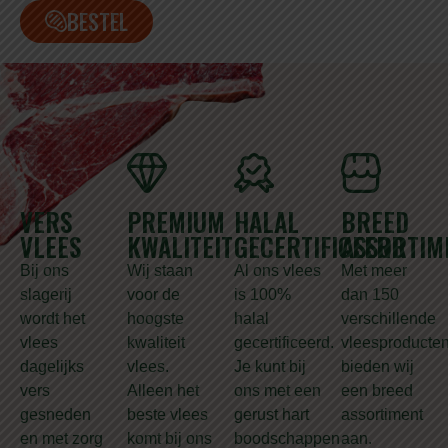
BESTEL
VERS
PREMIUM
HALAL
BREED
VLEES
KWALITEIT
GECERTIFICEERD
ASSORTIM
Bij ons
Wij staan
Al ons vlees
Met meer
slagerij
voor de
is 100%
dan 150
wordt het
hoogste
halal
verschillende
vlees
kwaliteit
gecertificeerd.
vleesproducte
dagelijks
vlees.
Je kunt bij
bieden wij
vers
Alleen het
ons met een
een breed
gesneden
beste vlees
gerust hart
assortiment
en met zorg
komt bij ons
boodschappen
aan.