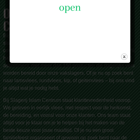
OVER SLAGERIJ ISLAM
CENTRUM
Bij
Slagerij Islam Centrum
zijn we meer dan alleen een
slagerij. Al sinds 1987 zijn we een begrip in Rotterdam en
omstreken, bekend om onze zorgvuldige selectie van 100%
halal vlees van de hoogste kwaliteit. Wij bieden een breed
assortiment, met meer dan 150 producten die dagelijks vers
worden bereid door onze vakslagers. Of je nu op zoek bent
naar lamsvlees, rundvlees, kip, of geitenvlees – bij ons vind
je altijd wat je nodig hebt.
Bij Slagerij Islam Centrum staat klanttevredenheid voorop.
We geloven in eerlijk vlees, met respect voor de herkomst,
de bereiding, en vooral voor onze klanten. Ons team staat
altijd voor je klaar om je te helpen bij het maken van de
beste keuze voor jouw maaltijd. Of je nu een groot
familiefeest organiseert of gewoon op zoek bent naar de