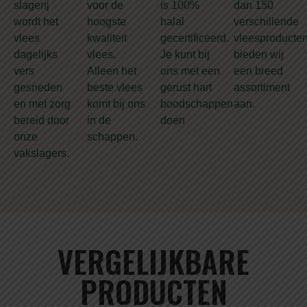
slagerij
voor de
is 100%
dan 150
wordt het
hoogste
halal
verschillende
vlees
kwaliteit
gecertificeerd.
vleesproducte
dagelijks
vlees.
Je kunt bij
bieden wij
vers
Alleen het
ons met een
een breed
gesneden
beste vlees
gerust hart
assortiment
en met zorg
komt bij ons
boodschappen
aan.
bereid door
in de
doen
onze
schappen.
vakslagers.
VERGELIJKBARE
PRODUCTEN