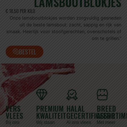
LAMSBOUTBLOKJES
€ 18,50 PER KILO
Onze lamsboutblokjes worden zorgvuldig gesneden
uit de beste lamsbout: zacht, sappig en rijk van
smaak. Heerlijk voor stoofgerechten, ovenschotels of
om te grillen.”
BESTEL
VERS
PREMIUM
HALAL
BREED
VLEES
KWALITEIT
GECERTIFICEERD
ASSORTIM
Bij ons
Wij staan
Al ons vlees
Met meer