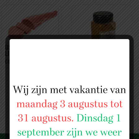
OSSENHAAS
LIMOUSINE
€44,99
PIRI PIRI
KRUIDENMELANGE
€3,99 PER STUK