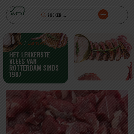
Home
/
Lamsvlees
/ lamsboutblokjes
HET LEKKERSTE
VLEES VAN
ROTTERDAM SINDS
1987