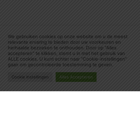
We gebruiken cookies op onze website om u de meest
relevante ervaring te bieden door uw voorkeuren en
herhaalde bezoeken te onthouden. Door op "Alles
accepteren" te klikken, stemt u in met het gebruik van
ALLE cookies. U kunt echter naar "Cookie-instellingen"
gaan om gecontroleerde toestemming te geven.
Cookie Instellingen
Alles Accepteren