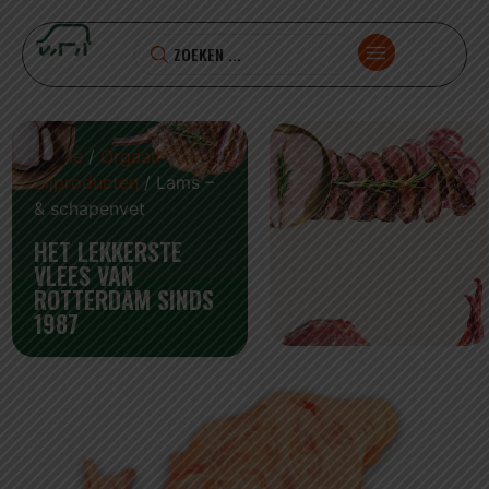
Home
/
Orgaan en
Bijproducten
/ Lams –
& schapenvet
HET LEKKERSTE
VLEES VAN
ROTTERDAM SINDS
1987