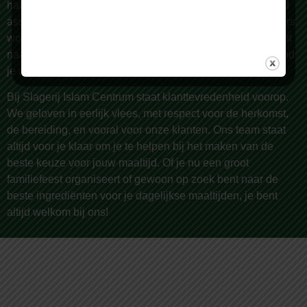
halal vlees van de hoogste kwaliteit. Wij bieden een breed
assortiment, met meer dan 150 producten die dagelijks vers
worden bereid door onze vakslagers. Of je nu op zoek bent
naar lamsvlees, rundvlees, kip, of geitenvlees – bij ons vind
je altijd wat je nodig hebt.
Bij Slagerij Islam Centrum staat klanttevredenheid voorop.
We geloven in eerlijk vlees, met respect voor de herkomst,
de bereiding, en vooral voor onze klanten. Ons team staat
altijd voor je klaar om je te helpen bij het maken van de
beste keuze voor jouw maaltijd. Of je nu een groot
familiefeest organiseert of gewoon op zoek bent naar de
beste ingrediënten voor je dagelijkse maaltijden, je bent
altijd welkom bij ons!