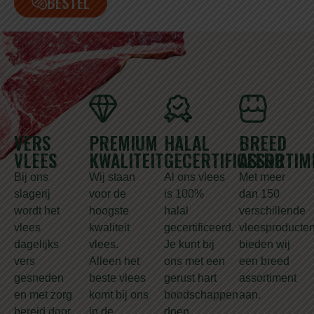
BESTEL
VERS
PREMIUM
HALAL
BREED
VLEES
KWALITEIT
GECERTIFICEERD
ASSORTIM
Bij ons
Wij staan
Al ons vlees
Met meer
slagerij
voor de
is 100%
dan 150
wordt het
hoogste
halal
verschillende
vlees
kwaliteit
gecertificeerd.
vleesproducte
dagelijks
vlees.
Je kunt bij
bieden wij
vers
Alleen het
ons met een
een breed
gesneden
beste vlees
gerust hart
assortiment
en met zorg
komt bij ons
boodschappen
aan.
bereid door
in de
doen