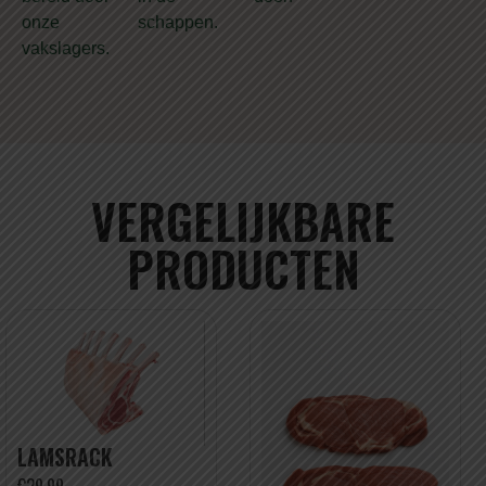
onze
schappen.
vakslagers.
VERGELIJKBARE
PRODUCTEN
LAMSRACK