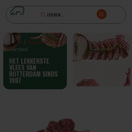
Home
/
Kippenvlees
/ Kiporgaantjes
(hartjes)
HET LEKKERSTE
VLEES VAN
ROTTERDAM SINDS
1987