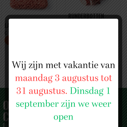
RUNDERBOTTEN
(HAKSEN)
LAMSGEHAKT
€ 2.99 PER KILO
€ 10,49 PER KILO
2 KG VOOR MAAR € 20
OVER SLAGERIJ ISLAM
CENTRUM
Bij
Slagerij Islam Centrum
zijn we meer dan alleen een