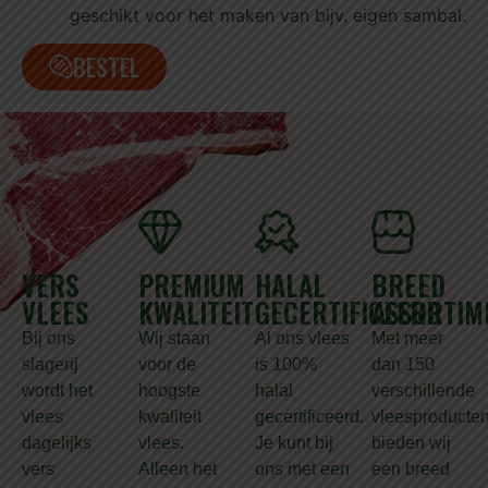
geschikt voor het maken van bijv. eigen sambal.
BESTEL
VERS
PREMIUM
HALAL
BREED
VLEES
KWALITEIT
GECERTIFICEERD
ASSORTIM
Bij ons
Wij staan
Al ons vlees
Met meer
slagerij
voor de
is 100%
dan 150
wordt het
hoogste
halal
verschillende
vlees
kwaliteit
gecertificeerd.
vleesproducte
dagelijks
vlees.
Je kunt bij
bieden wij
vers
Alleen het
ons met een
een breed