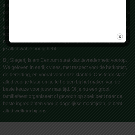
slagerij. Al sinds 1987 zijn we een begrip in Rotterdam en
omstreken, bekend om onze zorgvuldige selectie van 100%
halal vlees van de hoogste kwaliteit. Wij bieden een breed
assortiment, met meer dan 150 producten die dagelijks vers
worden bereid door onze vakslagers. Of je nu op zoek bent
naar lamsvlees, rundvlees, kip, of geitenvlees – bij ons vind
je altijd wat je nodig hebt.
Bij Slagerij Islam Centrum staat klanttevredenheid voorop.
We geloven in eerlijk vlees, met respect voor de herkomst,
de bereiding, en vooral voor onze klanten. Ons team staat
altijd voor je klaar om je te helpen bij het maken van de
beste keuze voor jouw maaltijd. Of je nu een groot
familiefeest organiseert of gewoon op zoek bent naar de
beste ingrediënten voor je dagelijkse maaltijden, je bent
altijd welkom bij ons!