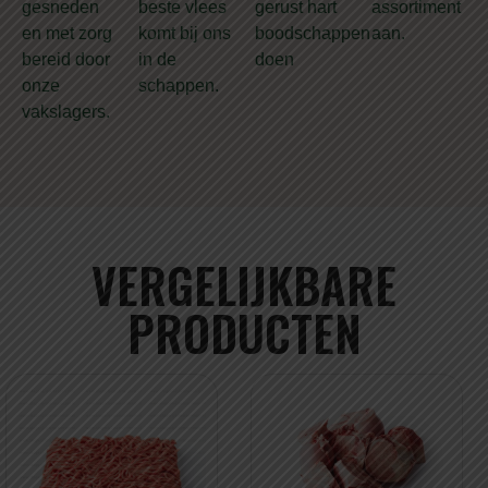
gesneden
beste vlees
gerust hart
assortiment
en met zorg
komt bij ons
boodschappen
aan.
bereid door
in de
doen
onze
schappen.
vakslagers.
VERGELIJKBARE
PRODUCTEN