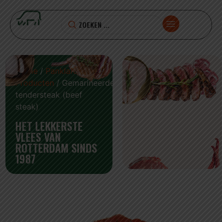
Home
/
Panklare
Producten
/ Gemarineerde
tendersteak (beef
steak)
HET LEKKERSTE
VLEES VAN
ROTTERDAM SINDS
1987