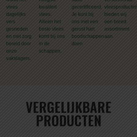
vlees
kwaliteit
gecertificeerd.
vleesproducte
dagelijks
vlees.
Je kunt bij
bieden wij
vers
Alleen het
ons met een
een breed
gesneden
beste vlees
gerust hart
assortiment
en met zorg
komt bij ons
boodschappen
aan.
bereid door
in de
doen
onze
schappen.
vakslagers.
VERGELIJKBARE
PRODUCTEN