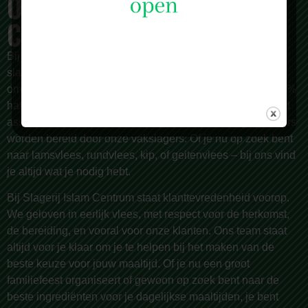
OVER SLAGERIJ ISLAM
CENTRUM
Bij
Slagerij Islam Centrum
zijn we meer dan alleen een
slagerij. Al sinds 1987 zijn we een begrip in Rotterdam en
omstreken, bekend om onze zorgvuldige selectie van 100%
halal vlees van de hoogste kwaliteit. Wij bieden een breed
assortiment, met meer dan 150 producten die dagelijks vers
worden bereid door onze vakslagers. Of je nu op zoek bent
naar lamsvlees, rundvlees, kip, of geitenvlees – bij ons vind
je altijd wat je nodig hebt.
Bij Slagerij Islam Centrum staat klanttevredenheid voorop.
We geloven in eerlijk vlees, met respect voor de herkomst,
de bereiding, en vooral voor onze klanten. Ons team staat
altijd voor je klaar om je te helpen bij het maken van de
beste keuze voor jouw maaltijd. Of je nu een groot
familiefeest organiseert of gewoon op zoek bent naar de
beste ingrediënten voor je dagelijkse maaltijden, je bent