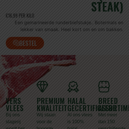
STEAK)
€16,99 PER KILO
Een gemarineerde runderbiefstukje.. Botermals en
lekker van smaak. Heel kort om en om bakken.
BESTEL
VERS
PREMIUM
HALAL
BREED
VLEES
KWALITEIT
GECERTIFICEERD
ASSORTIM
Bij ons
Wij staan
Al ons vlees
Met meer
slagerij
voor de
is 100%
dan 150
wordt het
hoogste
halal
verschillende