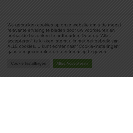
We gebruiken cookies op onze website om u de meest
relevante ervaring te bieden door uw voorkeuren en
herhaalde bezoeken te onthouden. Door op "Alles
accepteren" te klikken, stemt u in met het gebruik van
ALLE cookies. U kunt echter naar "Cookie-instellingen"
gaan om gecontroleerde toestemming te geven.
Cookie Instellingen
Alles Accepteren