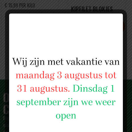
€ 15,99 PER KILO
KIPFILET BLOKJES
€ 9,99 PER KILO
2 KILO VOOR MAAR €
19.-
OVER SLAGERIJ ISLAM
CENTRUM
Bij
Slagerij Islam Centrum
zijn we meer dan alleen een
slagerij. Al sinds 1987 zijn we een begrip in Rotterdam en