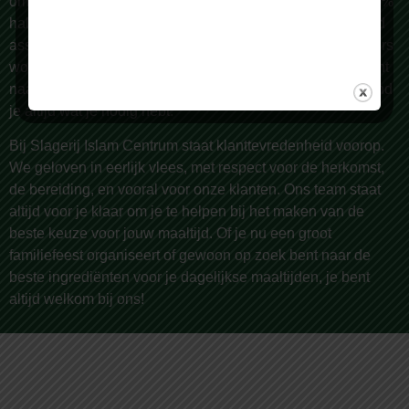
omstreken, bekend om onze zorgvuldige selectie van 100%
halal vlees van de hoogste kwaliteit. Wij bieden een breed
assortiment, met meer dan 150 producten die dagelijks vers
worden bereid door onze vakslagers. Of je nu op zoek bent
naar lamsvlees, rundvlees, kip, of geitenvlees – bij ons vind
je altijd wat je nodig hebt.
Bij Slagerij Islam Centrum staat klanttevredenheid voorop.
We geloven in eerlijk vlees, met respect voor de herkomst,
de bereiding, en vooral voor onze klanten. Ons team staat
altijd voor je klaar om je te helpen bij het maken van de
beste keuze voor jouw maaltijd. Of je nu een groot
familiefeest organiseert of gewoon op zoek bent naar de
beste ingrediënten voor je dagelijkse maaltijden, je bent
altijd welkom bij ons!