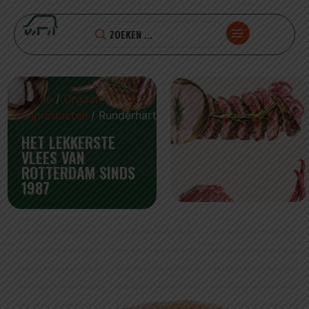
Home
/
Orgaan en
Bijproducten
/ Runderhart
HET LEKKERSTE
VLEES VAN
ROTTERDAM SINDS
1987