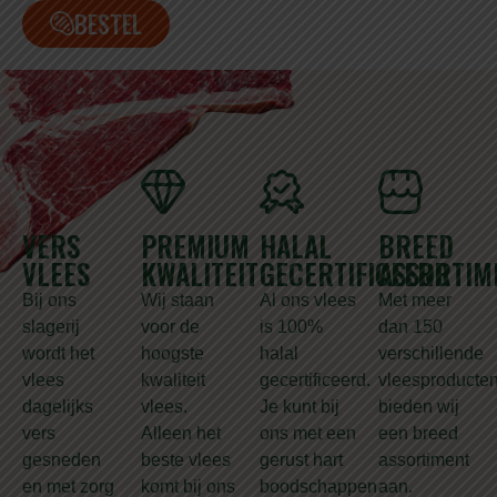
BESTEL
VERS
PREMIUM
HALAL
BREED
VLEES
KWALITEIT
GECERTIFICEERD
ASSORTIM
Bij ons
Wij staan
Al ons vlees
Met meer
slagerij
voor de
is 100%
dan 150
wordt het
hoogste
halal
verschillende
vlees
kwaliteit
gecertificeerd.
vleesproducte
dagelijks
vlees.
Je kunt bij
bieden wij
vers
Alleen het
ons met een
een breed
gesneden
beste vlees
gerust hart
assortiment
en met zorg
komt bij ons
boodschappen
aan.