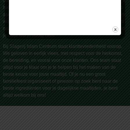
omstreken, bekend om onze zorgvuldige selectie van 100%
halal vlees van de hoogste kwaliteit. Wij bieden een breed
assortiment, met meer dan 150 producten die dagelijks vers
worden bereid door onze vakslagers. Of je nu op zoek bent
naar lamsvlees, rundvlees, kip, of geitenvlees – bij ons vind
je altijd wat je nodig hebt.
Bij Slagerij Islam Centrum staat klanttevredenheid voorop.
We geloven in eerlijk vlees, met respect voor de herkomst,
de bereiding, en vooral voor onze klanten. Ons team staat
altijd voor je klaar om je te helpen bij het maken van de
beste keuze voor jouw maaltijd. Of je nu een groot
familiefeest organiseert of gewoon op zoek bent naar de
beste ingrediënten voor je dagelijkse maaltijden, je bent
altijd welkom bij ons!