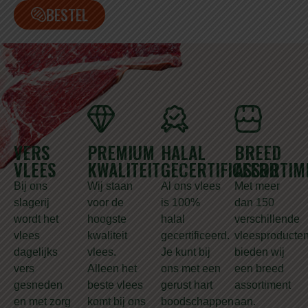
BESTEL
VERS
PREMIUM
HALAL
BREED
VLEES
KWALITEIT
GECERTIFICEERD
ASSORTIM
Bij ons
Wij staan
Al ons vlees
Met meer
slagerij
voor de
is 100%
dan 150
wordt het
hoogste
halal
verschillende
vlees
kwaliteit
gecertificeerd.
vleesproducte
dagelijks
vlees.
Je kunt bij
bieden wij
vers
Alleen het
ons met een
een breed
gesneden
beste vlees
gerust hart
assortiment
en met zorg
komt bij ons
boodschappen
aan.