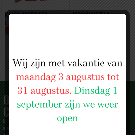
KALFS SATÉVLEES
KIPSCHNITZELS
(PAPRIKA)
€ 15.99 PER KILO
€ 10,99 PER KILO
2 KG VOOR MAAR € 30
OVER SLAGERIJ ISLAM
CENTRUM
Bij
Slagerij Islam Centrum
zijn we meer dan alleen een
slagerij. Al sinds 1987 zijn we een begrip in Rotterdam en