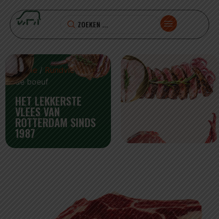
Home
/
Rundvlees
/ Cote
de boeuf
HET LEKKERSTE
VLEES VAN
ROTTERDAM SINDS
1987