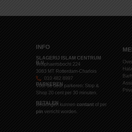
INFO
ME
SLAGERIJ ISLAM CENTRUM
Over
B.V.
Wolphaertsbocht 224
Hala
3083 MT Rotterdam-Charlois
Barf
010 482 8997
Asso
PARKEREN
Voor de deur parkeren: Stop &
Priv
Shop 20 cent per 30 minuten.
BETALEN
Betalingen kunnen
contant
of per
pin
verricht worden.