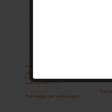
Hotwings
Kalfs r
€
5,99
€
16,99
€ 5,99 per kilo
€ 16,99 
2 kg voor maar € 11
Toevo
Toevoegen aan winkelwagen