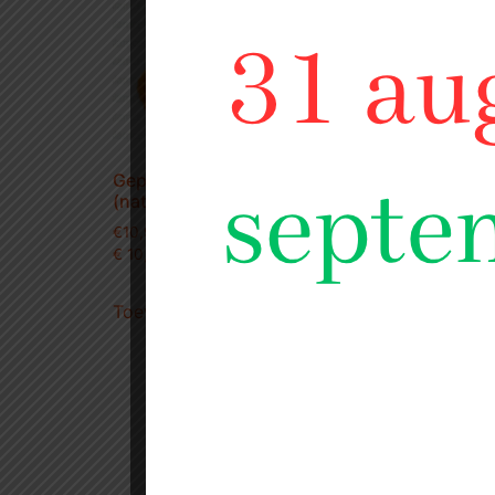
Gepaneerde kipschnitzels
(naturel)
€
10,99
€ 10,99 per kilo
Grillwo
€
12,99
Toevoegen aan winkelwagen
€12,99 p
Toevo