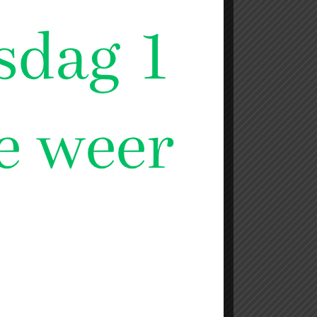
Hot dogs
€
4,99
€ 4.99 per pak
3 pakken voor maar € 13.-
en
Toevoegen aan winkelwagen