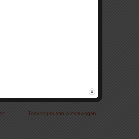
Kipburgers (5 stuks)
€
5,99
€ 5,99 per pakje
en
Toevoegen aan winkelwagen