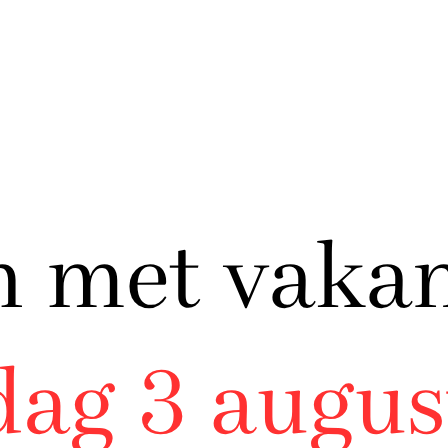
neerde lamskoteletten
Gemarineerde lamssaté
€
18,99
per kilo
€ 18,99 per kilo
or maar €38
Toevoegen aan winkelwag
egen aan winkelwagen