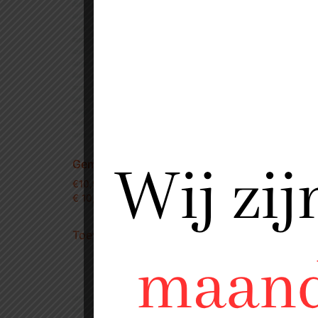
Gemarineerde kipsaté
Gemari
€
10,99
€
19,99
€ 10,99 per kilo
€ 19,99 
2 kg vo
Toevoegen aan winkelwagen
Toevo