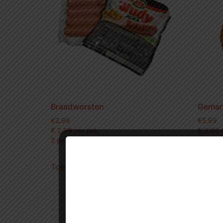
Braadworsten
Gemari
€
2,99
€
5,99
€ 2,99 per pak
€ 5,99 p
2 pakken voor maar € 5.-
2 kg vo
Toevoegen aan winkelwagen
Toevo