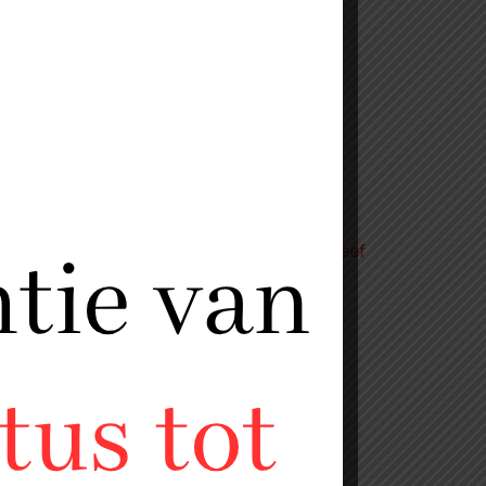
Gemarineerde tendersteak (beef
steak)
€
16,99
€16,99 per kilo
en
Toevoegen aan winkelwagen