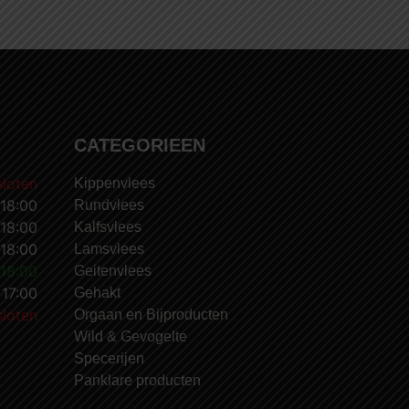
CATEGORIEEN
loten
Kippenvlees
 18:00
Rundvlees
 18:00
Kalfsvlees
 18:00
Lamsvlees
 18:00
Geitenvlees
 17:00
Gehakt
loten
Orgaan en Bijproducten
Wild & Gevogelte
Specerijen
Panklare producten