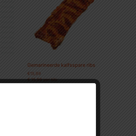
Gemarineerde kalfsspare ribs
€
15,99
€ 15,99 per kilo
Toevoegen aan winkelwagen
en