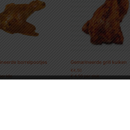
neerde borrelpootjes
Gemarineerde grill kuiken
€
4,50
er kilo
€ 4,50 per stuk
or maar € 11
3 stuks voor € 12.-
egen aan winkelwagen
Toevoegen aan winkelwag