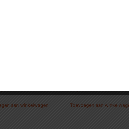
ollade
Kalfsworstjes (merquez)
€
11,99
per kilo
€ 11,99 per kilo
egen aan winkelwagen
Toevoegen aan winkelwag