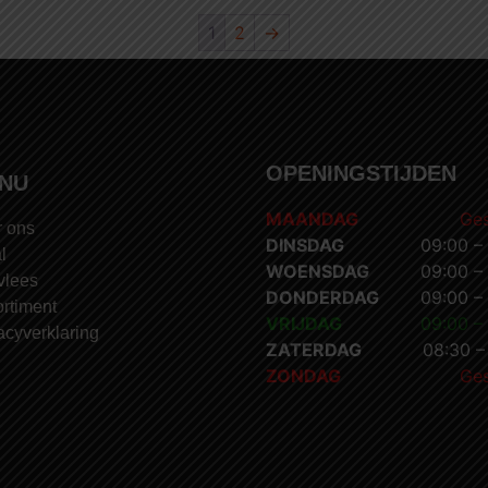
1
2
→
OPENINGSTIJDEN
NU
MAANDAG
Ges
 ons
DINSDAG
09:00 –
l
WOENSDAG
09:00 –
vlees
DONDERDAG
09:00 –
rtiment
VRIJDAG
09:00 –
acyverklaring
ZATERDAG
08:30 –
ZONDAG
Ges