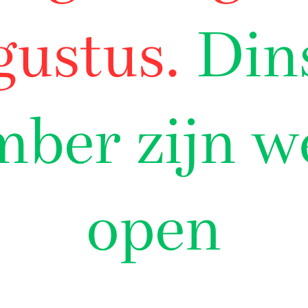
rst kip naturel
Grillworst kip pittig
€
12,99
er kilo
€12,99 per kilo
egen aan winkelwagen
Toevoegen aan winkelwag