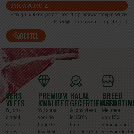
3 STUKS VOOR € 12.-
Een grillkuiken gemarineerd op ambachtelijke wijze.
Heerlijk in de oven of op de grill.
BESTEL
VERS
PREMIUM
HALAL
BREED
VLEES
KWALITEIT
GECERTIFICEERD
ASSORTIM
Bij ons
Wij staan
Al ons vlees
Met meer
slagerij
voor de
is 100%
dan 150
wordt het
hoogste
halal
verschillende
vlees
kwaliteit
gecertificeerd.
vleesproducte