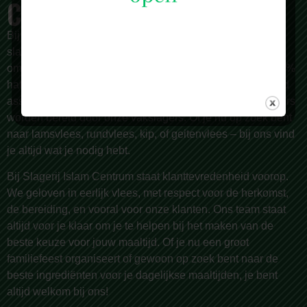
CENTRUM
Bij
Slagerij Islam Centrum
zijn we meer dan alleen een
slagerij. Al sinds 1987 zijn we een begrip in Rotterdam en
omstreken, bekend om onze zorgvuldige selectie van 100%
halal vlees van de hoogste kwaliteit. Wij bieden een breed
assortiment, met meer dan 150 producten die dagelijks vers
worden bereid door onze vakslagers. Of je nu op zoek bent
naar lamsvlees, rundvlees, kip, of geitenvlees – bij ons vind
je altijd wat je nodig hebt.
Bij Slagerij Islam Centrum staat klanttevredenheid voorop.
We geloven in eerlijk vlees, met respect voor de herkomst,
de bereiding, en vooral voor onze klanten. Ons team staat
altijd voor je klaar om je te helpen bij het maken van de
beste keuze voor jouw maaltijd. Of je nu een groot
familiefeest organiseert of gewoon op zoek bent naar de
beste ingrediënten voor je dagelijkse maaltijden, je bent
altijd welkom bij ons!