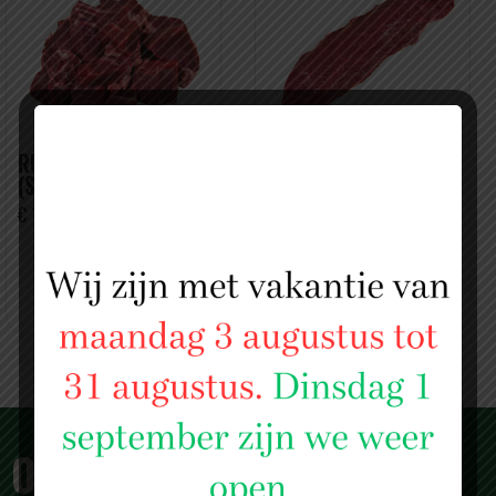
RUNDER SOEPVLEES
DIAMANTHAAS
(STOBÁ)
(JODENHAAS)
€ 13,49 PER KILO
€ 22.- PER KILO
OVER SLAGERIJ ISLAM