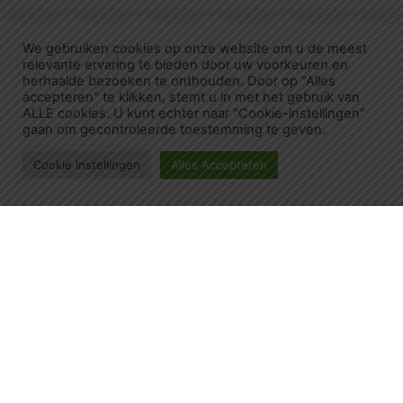
We gebruiken cookies op onze website om u de meest
relevante ervaring te bieden door uw voorkeuren en
herhaalde bezoeken te onthouden. Door op "Alles
accepteren" te klikken, stemt u in met het gebruik van
ALLE cookies. U kunt echter naar "Cookie-instellingen"
gaan om gecontroleerde toestemming te geven.
Cookie Instellingen
Alles Accepteren