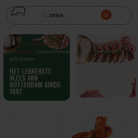
Home
/
Panklare
Producten
/ Gemarineerde
grill kuiken
HET LEKKERSTE
VLEES VAN
ROTTERDAM SINDS
1987