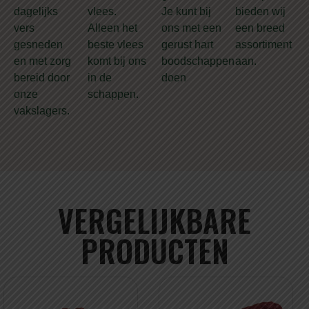
dagelijks
vlees.
Je kunt bij
bieden wij
vers
Alleen het
ons met een
een breed
gesneden
beste vlees
gerust hart
assortiment
en met zorg
komt bij ons
boodschappen
aan.
bereid door
in de
doen
onze
schappen.
vakslagers.
VERGELIJKBARE
PRODUCTEN