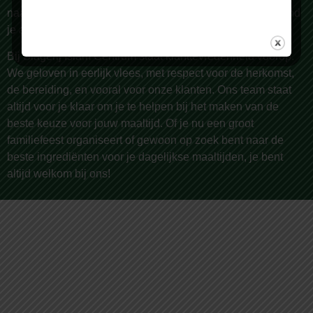
naar lamsvlees, rundvlees, kip, of geitenvlees – bij ons vind
je altijd wat je nodig hebt.
Bij Slagerij Islam Centrum staat klanttevredenheid voorop.
We geloven in eerlijk vlees, met respect voor de herkomst,
de bereiding, en vooral voor onze klanten. Ons team staat
altijd voor je klaar om je te helpen bij het maken van de
beste keuze voor jouw maaltijd. Of je nu een groot
familiefeest organiseert of gewoon op zoek bent naar de
beste ingrediënten voor je dagelijkse maaltijden, je bent
altijd welkom bij ons!