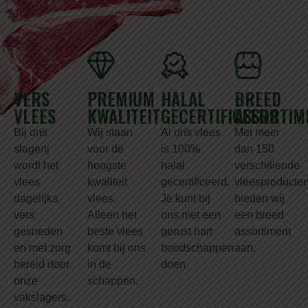
VERS
PREMIUM
HALAL
BREED
VLEES
KWALITEIT
GECERTIFICEERD
ASSORTIM
Bij ons
Wij staan
Al ons vlees
Met meer
slagerij
voor de
is 100%
dan 150
wordt het
hoogste
halal
verschillende
vlees
kwaliteit
gecertificeerd.
vleesproducte
dagelijks
vlees.
Je kunt bij
bieden wij
vers
Alleen het
ons met een
een breed
gesneden
beste vlees
gerust hart
assortiment
en met zorg
komt bij ons
boodschappen
aan.
bereid door
in de
doen
onze
schappen.
vakslagers.