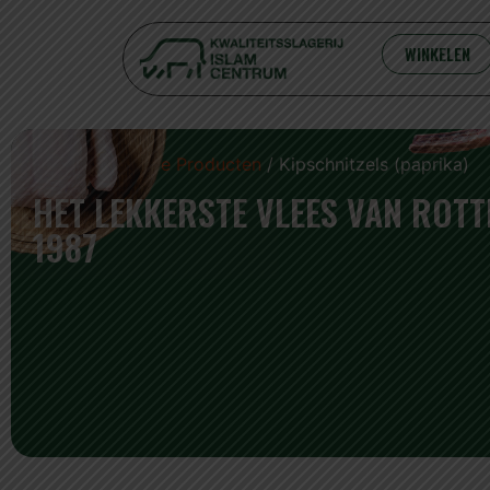
WINKELEN
Home
/
Panklare Producten
/ Kipschnitzels (paprika)
HET LEKKERSTE VLEES VAN ROT
1987