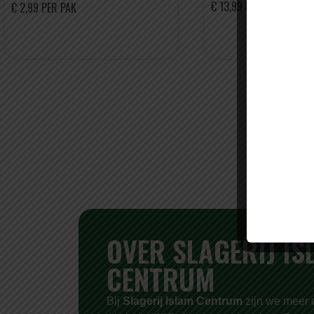
€ 13,99 PER KILO
€ 2,99 PER PAK
OVER SLAGERIJ IS
CENTRUM
Bij
Slagerij Islam Centrum
zijn we meer d