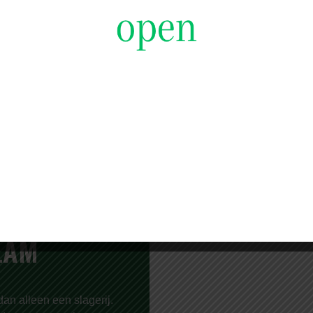
€ 16,99 PER KILO
€6,
LAM
an alleen een slagerij.