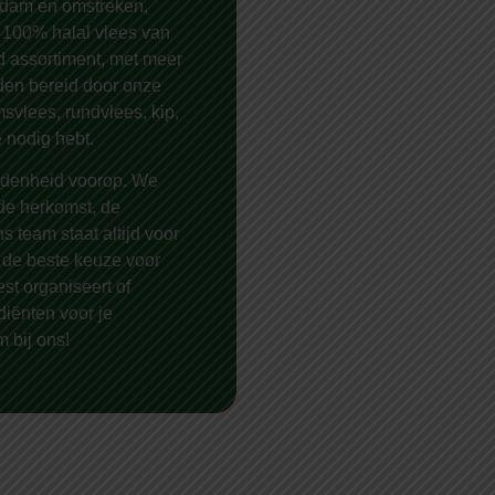
erdam en omstreken,
 100% halal vlees van
d assortiment, met meer
den bereid door onze
svlees, rundvlees, kip,
e nodig hebt.
redenheid voorop. We
 de herkomst, de
s team staat altijd voor
n de beste keuze voor
est organiseert of
iënten voor je
m bij ons!