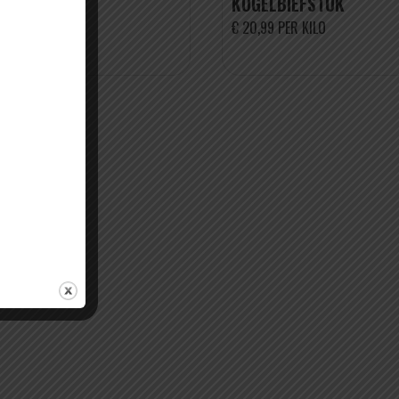
KOGELBIEFSTUK
99
€ 20,99 PER KILO