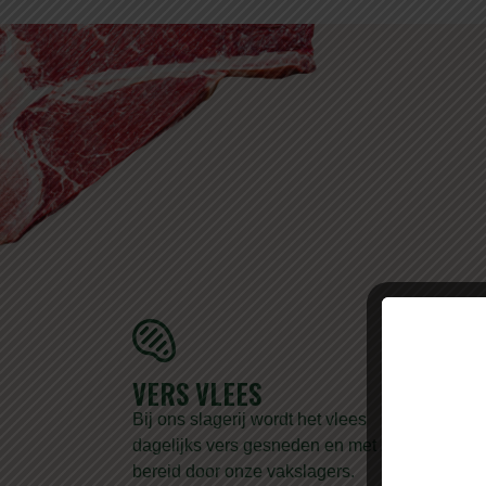
VERS VLEES
PRE
Bij ons slagerij wordt het vlees
Wij st
dagelijks vers gesneden en met zorg
vlees.
bereid door onze vakslagers.
bij on