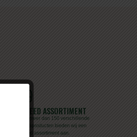
ERD
BREED ASSORTIMENT
Met meer dan 150 verschillende
 met
vleesproducten bieden wij een
n doen
breed assortiment aan.