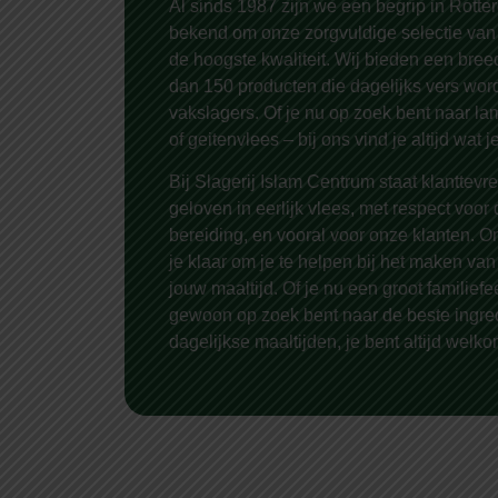
Al sinds 1987 zijn we een begrip in Rott
bekend om onze zorgvuldige selectie van
de hoogste kwaliteit. Wij bieden een bree
dan 150 producten die dagelijks vers wor
vakslagers. Of je nu op zoek bent naar lam
of geitenvlees – bij ons vind je altijd wat j
Bij Slagerij Islam Centrum staat klanttev
geloven in eerlijk vlees, met respect voor
bereiding, en vooral voor onze klanten. On
je klaar om je te helpen bij het maken va
jouw maaltijd. Of je nu een groot familiefe
gewoon op zoek bent naar de beste ingred
dagelijkse maaltijden, je bent altijd welko