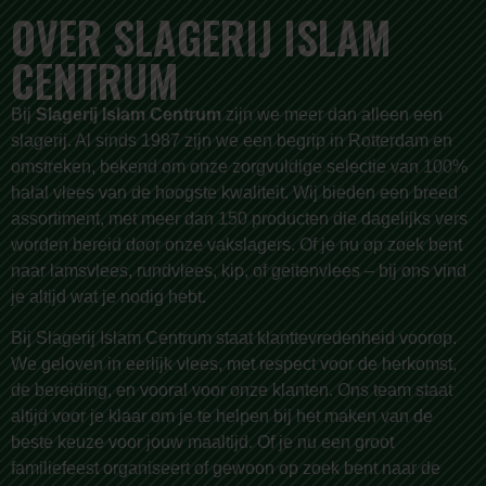
OVER SLAGERIJ ISLAM
CENTRUM
Bij
Slagerij Islam Centrum
zijn we meer dan alleen een
slagerij. Al sinds 1987 zijn we een begrip in Rotterdam en
omstreken, bekend om onze zorgvuldige selectie van 100%
halal vlees van de hoogste kwaliteit. Wij bieden een breed
assortiment, met meer dan 150 producten die dagelijks vers
worden bereid door onze vakslagers. Of je nu op zoek bent
naar lamsvlees, rundvlees, kip, of geitenvlees – bij ons vind
je altijd wat je nodig hebt.
Bij Slagerij Islam Centrum staat klanttevredenheid voorop.
We geloven in eerlijk vlees, met respect voor de herkomst,
de bereiding, en vooral voor onze klanten. Ons team staat
altijd voor je klaar om je te helpen bij het maken van de
beste keuze voor jouw maaltijd. Of je nu een groot
familiefeest organiseert of gewoon op zoek bent naar de