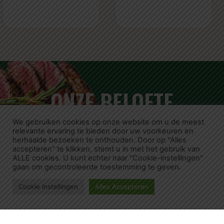
ONZE BELOFTE
We gebruiken cookies op onze website om u de meest
relevante ervaring te bieden door uw voorkeuren en
herhaalde bezoeken te onthouden. Door op "Alles
accepteren" te klikken, stemt u in met het gebruik van
VERS
PREMIUM
HALAL
BREED
ALLE cookies. U kunt echter naar "Cookie-instellingen"
gaan om gecontroleerde toestemming te geven.
VLEES
KWALITEIT
GECERTIFICEERD
ASSORTIM
Cookie Instellingen
Alles Accepteren
Bij ons
Wij staan
Al ons vlees
Met meer
slagerij
voor de
is 100%
dan 150
wordt het
hoogste
halal
verschillende
vlees
kwaliteit
gecertificeerd.
vleesproducte